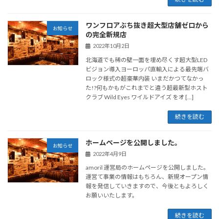
ワンフロアぶち抜き超大型店舗ゼロから
お知らせ
の完全新規店
2022年10月2日
北海道でも稀の壁一面を埋め尽くす超大型LED
ビジョン導入ヨーロッパ直輸入による最先端バ
ロック様式の超豪華内装 いまだかつてなかっ
た!?何もかもがこれまでと違う超最新型ホスト
クラブ Wild Eyes ワイルドアイズ をオ […]
続きを読む
ホームページを公開しました。
お知らせ
2022年4月9日
amoril 運営局のホームページを公開しました。
運営て事業の情報はもちろん、新規オープン情
報を発信していきますので、今後ともよろしく
お願いいたします。
続きを読む