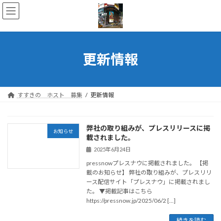
コ
ナ
ン
ビ
テ
ゲ
ン
ー
ツ
シ
へ
ョ
更新情報
ス
ン
キ
に
ッ
移
プ
動
すすきの ホスト 募集
更新情報
弊社の取り組みが、プレスリリースに掲
お知らせ
載されました。
2025年6月24日
pressnowプレスナウに掲載されました。 【掲
載のお知らせ】 弊社の取り組みが、プレスリリ
ース配信サイト「プレスナウ」に掲載されまし
た。 ▼掲載記事はこちら
https://pressnow.jp/2025/06/2 […]
続きを読む