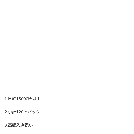
勤務地
北海道 札幌市 中央区 すすきの駅
アクセス
北海道 札幌市 中央区 すすきの駅 5分
待遇・福利厚生:
未経験でも月給25万円固定
1.日給15000円以上
2.小計120％バック
3.高額入店祝い